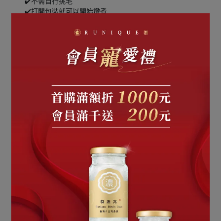
✔️不需自行挑毛
✔️打開包裝就可以開始燉煮
每一盒潤寶可以燉成 140ml 的純燕窩，相當於一瓶 24K 
極濃白金潤燕盞。
潤寶一盒有兩包 5 克的乾燕窩，意思是一包共有 10 克，
附上兩包冰糖。一般燉煮都是一次煮好 10 克，一瓶 
140ml 的量。每天早晚各吃一匙（約10克）可以吃一個
禮拜。燕窩本來就是一種長時間的食補，每天吃20克是
建議的量，市售的燕窩大部分含水量比較高，可能吃不
到20克，現在自己燉煮高濃度燕窩，每一口都是貨真價
實的營養。