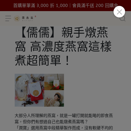
首購單筆滿 3,000 折 1,000｜會員滿千送 200 回購金
【儒儒】親手燉燕
窩 高濃度燕窩這樣
煮超簡單！
大部分人所理解的燕窩，就是一罐打開就能喝的即食燕
窩，但你們有想過自己也能燉煮燕窩嗎？
「潤寶」選用燕窩中段精華製作而成，沒有軟硬不均的