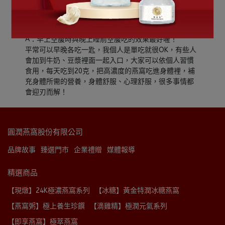
✨什麼時間吃最好？
A：早上空腹時與晚上睡前空腹吃的效果最好喔！
平常可以早晚各吃一匙，我個人是單吃就很OK，有些人
會加到牛奶、豆漿裡面一起入口，大家可以依個人習慣
食用，每天吃到20克，把高濃度的燕窩吃進身體裡，補
充身體所需的營養，身體舒服、心理舒服，很多事情都
會迎刃而解！
圓潤燕窩股份有限公司
品牌故事
臻選門市
企業禮贈
媒體報導
精選商品
【現燉】24K極濃燕窩系列
【冰糖】黃金特潤冰糖燕窩
【燕窩粥】極上養生珍饌
【滴雞精】極潤元氣系列
【即享燕窩】極萃燕窩