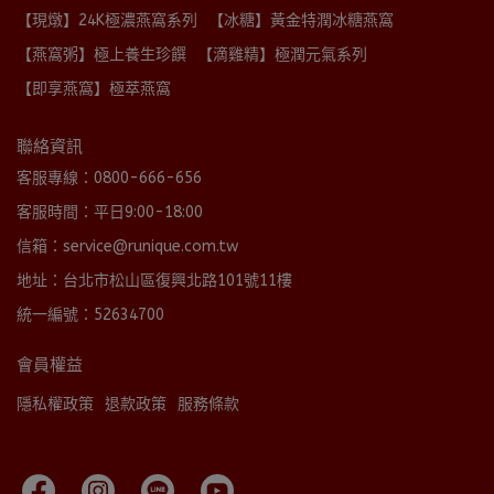
【現燉】24K極濃燕窩系列
【冰糖】黃金特潤冰糖燕窩
【燕窩粥】極上養生珍饌
【滴雞精】極潤元氣系列
【即享燕窩】極萃燕窩
聯絡資訊
客服專線：0800-666-656
客服時間：平日9:00-18:00
信箱：service@runique.com.tw
地址：台北市松山區復興北路101號11樓
統一編號：52634700
會員權益
隱私權政策
退款政策
服務條款