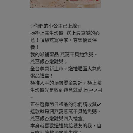
✨你們的小公主已上線✨
📣極上養生珍饌  送上最真誠的心
意！頂級燕窩專家，尊榮優質保
養！
我的滋補聖品 燕窩干貝鮑魚粥・
燕窩銀杏燉雞粥；
全台尊榮新上市，送禮體面大氣的
粥品禮盒！
極推入手的頂級燙金設計，極上養
生珍饌光是收到禮盒就愛上(⑅•ᴗ•⑅)
–
正在選擇節日禮品的你們請收藏✔️
這款就是潤燕窩燕窩干貝鮑魚粥、
燕窩銀杏燉雞粥四入禮盒」
本身就喜歡送禮物給親友的我，自
己吃到這款頂級養生粥；