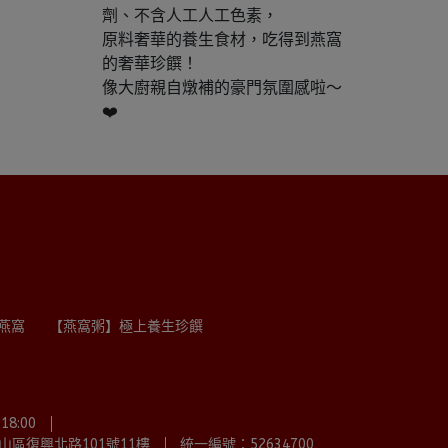
劑、不含人工人工色素，
原料奢華的養生食材，吃得到燕窩
的奢華珍饌！
像大廚親自燉補的豪門氛圍感啦～
❤️
燕窩
【燕窩粥】極上養生珍饌
8:00
區復興北路101號11樓
統一編號：52634700