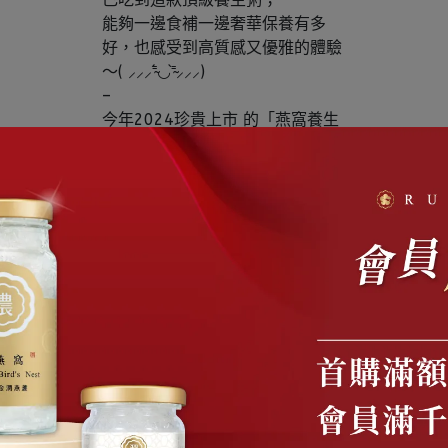
能夠一邊食補一邊奢華保養有多
好，也感受到高質感又優雅的體驗
～( ⸝⸝⸝⁼̴́◡︎⁼̴̀⸝⸝⸝)
–
今年2024珍貴上市 的「燕窩養生
粥品 」太好送禮！
感覺收到會跟我一樣有幸福感，
奢華的干貝鮑魚粥再加上營養的銀
杏燉雞粥，推薦兩個口味都享用，
每款禮盒以單口味販售（一盒有四
包相同口味），
一包還可以1~2人珍貴同享！潤燕
窩使用「特潤一等燕盞」，是燕窩
3A最高等級！
–
以往都是單喝燕窩當作補品，連午
餐、晚餐也能吃到珍貴的燕窩粥，
而且有兩種口味任選；燕窩干貝鮑