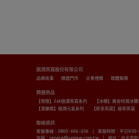
圓潤燕窩股份有限公司
品牌故事
臻選門市
企業禮贈
媒體報導
精選商品
【現燉】24K極濃燕窩系列
【冰糖】黃金特潤冰糖
【滴雞精】極潤元氣系列
【即享燕窩】極萃燕窩
聯絡資訊
客服專線：0800-666-656
客服時間：平日9:00-1
信箱：service@runique.com.tw
地址：台北市松山