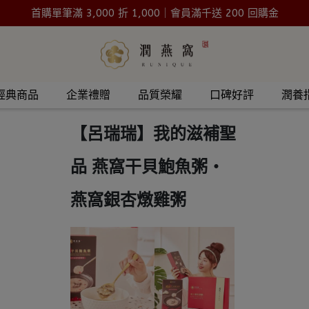
首購單筆滿 3,000 折 1,000｜會員滿千送 200 回購金
經典商品
企業禮贈
品質榮耀
口碑好評
潤養
【呂瑞瑞】我的滋補聖
品 燕窩干貝鮑魚粥・
燕窩銀杏燉雞粥