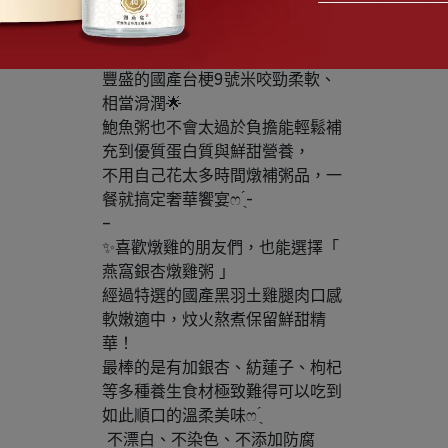
魚粥，
添加了頂級的元寶鮑魚、日本乾干
貝，根本就是山珍海味的一餐！
豐盛的國產台梗9號米咬勁柔軟、
相當滑潤🌟
鮑魚粥也不會太過於負擔能輕鬆補
充到優質蛋白質與鮮甜營養，
不用自己花太多時間燉補粥品，一
餐就搞定奢華饗宴ෆ ̖́-
–
✨喜歡燉雞的朋友們，也能選擇「 
燕窩銀杏燉雞粥 」
經過特選的國產黑羽土雞腿肉口感
軟嫩適中，炆火熬煮保留鮮甜精
華！
最棒的是有加銀杏、紡蓮子、枸杞
等多種養生食材極致難得可以吃到
如此順口的溫柔美味ෆ ̖́
 不漂白、不染色、不添加防腐