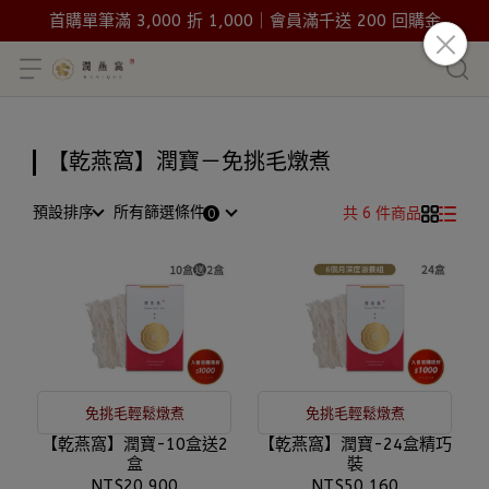
首購單筆滿 3,000 折 1,000｜會員滿千送 200 回購金
【乾燕窩】潤寶－免挑毛燉煮
預設排序
所有篩選條件
共 6 件商品
免挑毛輕鬆燉煮
免挑毛輕鬆燉煮
【乾燕窩】潤寶-10盒送2
【乾燕窩】潤寶-24盒精巧
盒
裝
NT$20,900
NT$50,160