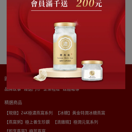
免挑毛輕鬆燉煮
頂級乾燕，奢華獻禮
【乾燕窩】潤寶-2盒精巧
【乾燕窩】潤寶-4入典藏
裝
禮盒
NT$4,180
NT$8,560
加入購物車
加入購物車
圓潤燕窩股份有限公司
品牌故事
臻選門市
企業禮贈
媒體報導
精選商品
【現燉】24K極濃燕窩系列
【冰糖】黃金特潤冰糖燕窩
【燕窩粥】極上養生珍饌
【滴雞精】極潤元氣系列
【即享燕窩】極萃燕窩