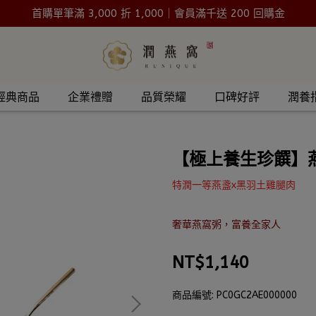
首購單筆滿 3,000 折 1,000｜會員滿千送 200 回購金
經典商品
企業禮贈
品質榮耀
口碑好評
潤養
【極上養生珍饌】
特潤一等燕盞x黑羽土雞腿肉
奢華燕窩粥，富養全家人
NT$1,140
商品編號:
PC0GC2AE000000