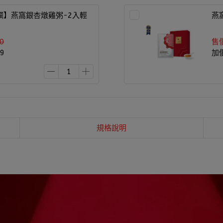
饌】燕窩銀杏燉雞粥-2入輕
燕
0
售
9
加
規格說明