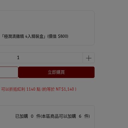
送「極潤滴雞精 4入精裝盒」(價值 $800)
立即購買
 」可以折抵紅利
1140
點 (約等於
NT$1,140
)
已加購
0
件
(本區商品可以加購
6
件)