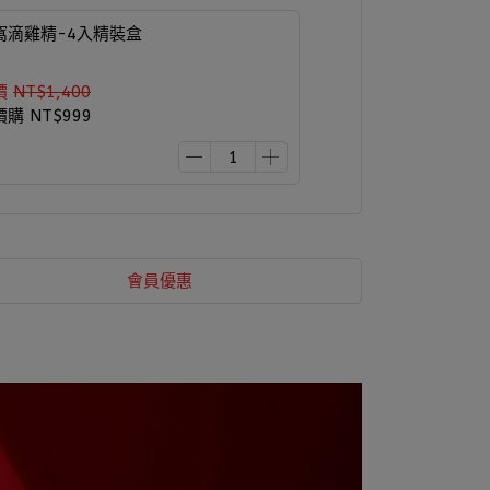
窩滴雞精-4入精裝盒
價
NT$1,400
價購
NT$999
會員優惠