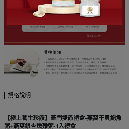
規格說明
【極上養生珍饌】豪門雙饌禮盒-燕窩干貝鮑魚
粥+燕窩銀杏燉雞粥-4入禮盒