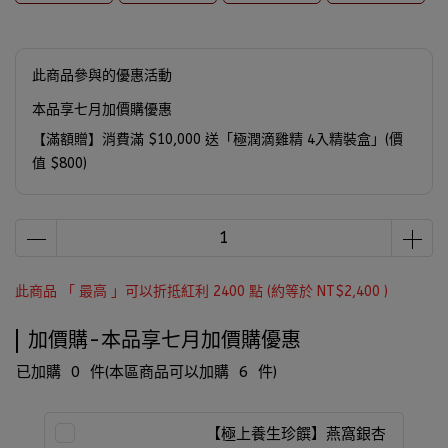
此商品參與的優惠活動
本品享七月加價購優惠
【滿額贈】消費滿 $10,000 送「極潤滴雞精 4入精裝盒」(價
值 $800)
此商品 「 最高 」可以折抵紅利
2400
點 (約等於
NT$2,400
)
加價購-本品享七月加價購優惠
已加購
0
件
(本區商品可以加購
6
件)
【極上養生珍饌】燕窩銀杏