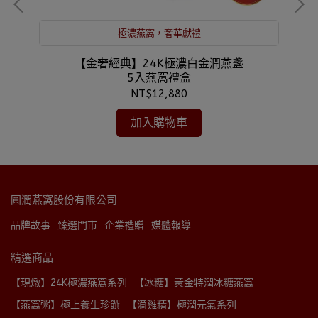
極濃燕窩，奢華獻禮
【金奢經典】24K極濃白金潤燕盞
5入燕窩禮盒
NT$12,880
加入購物車
圓潤燕窩股份有限公司
品牌故事
臻選門市
企業禮贈
媒體報導
精選商品
【現燉】24K極濃燕窩系列
【冰糖】黃金特潤冰糖燕窩
【燕窩粥】極上養生珍饌
【滴雞精】極潤元氣系列