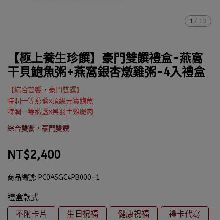
1
/
13
【極上養生珍饌】豪門雙饌禮盒-燕窩
干貝鮑魚粥+燕窩銀杏燉雞粥-4入禮盒
【綜合雙饗，豪門雙饌】
特潤一等燕盞x頂級元寶鮑魚
特潤一等燕盞x黑羽土雞腿肉
綜合雙饗，豪門雙饌
NT$2,400
商品編號:
PC0ASGC4PB000-1
禮盒款式
不附卡片
生日祝福
健康祝福
禮卡代寫