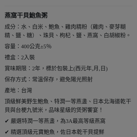
燕窩干貝鮑魚粥
成分：水、白米、鮑魚、雞肉精粉（雞肉、麥芽糊
精、鹽、糖）、珠貝、枸杞、鹽、燕窩、白胡椒粉。
容量：400公克±5％
禮盒：2入裝
賞味期限：2年，標於包裝上(西元年,月,日)
保存方式：常溫保存，避免陽光照射
產地：台灣
頂級鮮美野生鮑魚、特潤一等燕盞、日本北海道乾干
貝與台梗九號米，品味星級的煲粥饗宴！
✔ 嚴選特潤一等燕盞，為3A最高等級燕窩
✔ 精選頂級元寶鮑魚，佐日本乾干貝提鮮