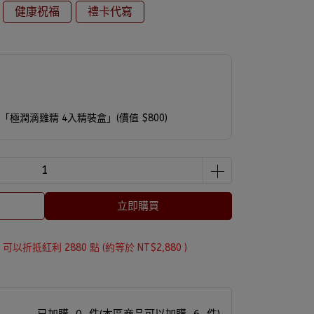
健康祝福
禮卡代寫
送「極潤滴雞精 4入精裝盒」(價值 $800)
立即購買
 」可以折抵紅利
2880
點 (約等於
NT$2,880
)