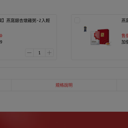
饌】燕窩銀杏燉雞粥-2入輕
燕
0
售
9
加
規格說明