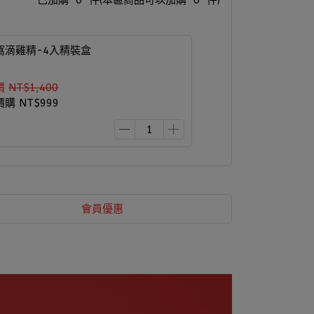
已加購
0
件
(本區商品可以加購
6
件)
窩滴雞精-4入精裝盒
價
NT$1,400
價購
NT$999
會員優惠