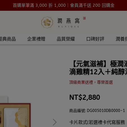
首購單筆滿 3,000 折 1,000｜會員滿千送 200 回購金
經典商品
企業禮贈
品質榮耀
口碑好評
潤養
【元氣滋補】極潤
滴雞精12入＋純醇
頂級商業送禮，尊榮首選
NT$2,880
商品編號:
DG005010DB0000-1
卡片款式(若選禮卡代寫服務