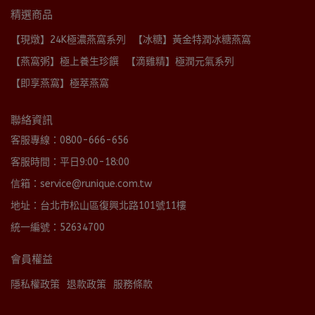
精選商品
【現燉】24K極濃燕窩系列
【冰糖】黃金特潤冰糖燕窩
【燕窩粥】極上養生珍饌
【滴雞精】極潤元氣系列
【即享燕窩】極萃燕窩
聯絡資訊
客服專線：0800-666-656
客服時間：平日9:00-18:00
信箱：service@runique.com.tw
地址：台北市松山區復興北路101號11樓
統一編號：52634700
會員權益
隱私權政策
退款政策
服務條款