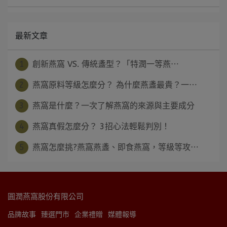
最新文章
1
創新燕窩 VS. 傳統盞型？「特潤一等燕⋯
2
燕窩原料等級怎麼分？ 為什麼燕盞最貴？一⋯
3
燕窩是什麼？一次了解燕窩的來源與主要成分
4
燕窩真假怎麼分？ 3招心法輕鬆判別！
5
燕窩怎麼挑?燕窩燕盞、即食燕窩，等級等攻⋯
圓潤燕窩股份有限公司
品牌故事
臻選門市
企業禮贈
媒體報導