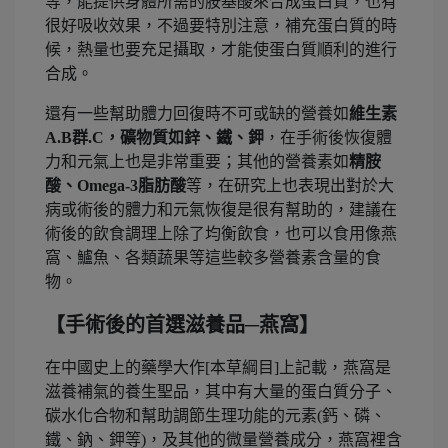
等，能提供身體所需的胺基酸來合成蛋白質，也有
很好吸收效果，不過要特別注意，補充蛋白質的時
候，熱量也要充足攝取，才能使蛋白質順利的進行
合成。
還有一些幫助體力回復時不可或缺的營養如
維生素
A.B群.C，礦物質如鋅、鐵、鉀
，在手術後恢復體
力和元氣上也是非常重要；其他的營養素如
精胺
酸、Omega-3脂肪酸
等，在研究上也表現出對於大
病或術後的體力和元氣恢復是很有幫助的，建議在
術後的飲食調理上除了均衡飲食，也可以食用像燕
窩、鱸魚、各類蔬果等這些較多營養素含量的食
物。
【手術後的首選滋養品─燕窩】
在中國史上的藥學大作[本草綱目]上記載，燕窩是
滋養補氣的養生聖品，其中有大量的蛋白質分子、
碳水化合物和幫助調節生理功能的元素(鈣、磷、
鐵、鈉、鉀等)，及其他的微量營養成分，燕窩裡含